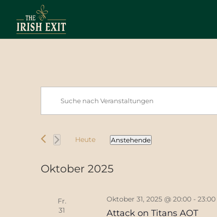
Veranstaltungen
Veranstaltungen
Bitte
Suche
Schlüsselwort
und
eingeben.
Ansichten,
Suche
Navigation
Heute
Anstehende
nach
Datum
Veranstaltungen
wählen.
Schlüsselwort.
Oktober 2025
Oktober 31, 2025 @ 20:00
-
23:00
Fr.
31
Attack on Titans AOT