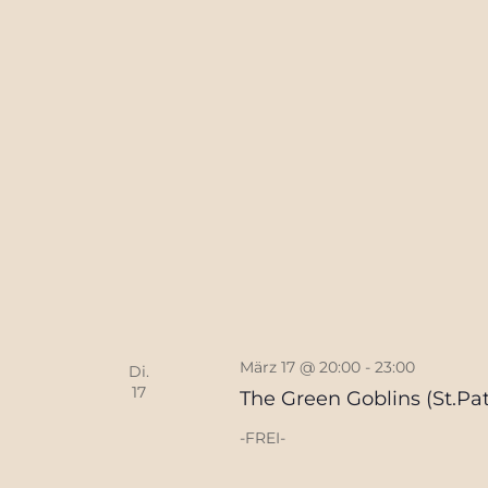
März 17 @ 20:00
-
23:00
Di.
17
The Green Goblins (St.Pa
-FREI-