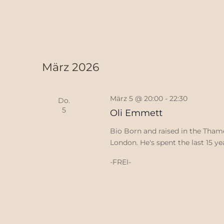
März 2026
März 5 @ 20:00
-
22:30
Do.
5
Oli Emmett
Bio Born and raised in the Thames
London. He's spent the last 15 yea
-FREI-